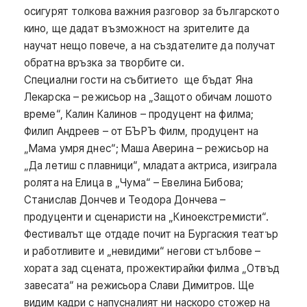
осигурят толкова важния разговор за българското
кино, ще дадат възможност на зрителите да
научат нещо повече, а на създателите да получат
обратна връзка за творбите си.
Специални гости на събитието ще бъдат Яна
Лекарска – режисьор на „Защото обичам лошото
време“, Калин Калинов – продуцент на филма;
Филип Андреев – от БЪРЪ Филм, продуцент на
„Мама умря днес“; Маша Аверина – режисьор на
„Да летиш с плавници“, младата актриса, изиграла
ролята на Елица в „Чума“ – Евелина Бибова;
Станислав Дончев и Теодора Дончева –
продуценти и сценаристи на „Киноекстремисти“.
Фестивалът ще отдаде почит на Бургаския театър
и работливите и „невидими“ негови стълбове –
хората зад сцената, прожектирайки филма „Отвъд
завесата“ на режисьора Слави Димитров. Ще
видим кадри с напусналият ни наскоро стожер на