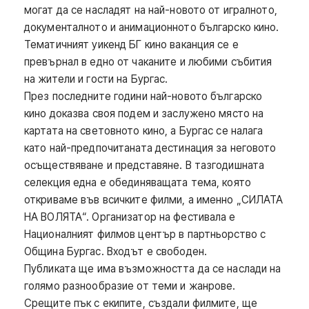
могат да се насладят на най-новото от игралното,
документалното и анимационното българско кино.
Тематичният уикенд БГ кино ваканция се е
превърнал в едно от чаканите и любими събития
на жители и гости на Бургас.
През последните години най-новото българско
кино доказва своя подем и заслужено място на
картата на световното кино, а Бургас се налага
като най-предпочитаната дестинация за неговото
осъществяване и представяне. В тазгодишната
селекция една е обединяващата тема, която
откриваме във всичките филми, а именно „СИЛАТА
НА ВОЛЯТА“. Организатор на фестивала е
Националният филмов център в партньорство с
Община Бургас. Входът е свободен.
Публиката ще има възможността да се наслади на
голямо разнообразие от теми и жанрове.
Срещите пък с екипите, създали филмите, ще