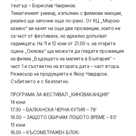
театър – Борислав Чакринов.
Тематичният уикенд, изпълнен с филмови емоции,
реално ще започне още по-рано. От КЦ „Морско
казино“ ви канят на още две прожекции, които не
са част от фестивала, но идеално допълват
седмицата. На 11 и 12 юни от 21.00 ч. на открита
сцена „Охлюва“ ще можете да гледате прожекция
на филма „Бъдещето на магията в България“ –
част 1 и съответно на втората дата – част втора.
Режисьор на продукцията е Явор Чавдаров.
Събитието е с безплатно.
ПРОГРАМА ЗА ФЕСТИВАЛ „КИНОВАКАНЦИЯ“
14 юни
17.30 – БАЛКАНСКА ЧЕРНА КУТИЯ – 78’
19.00 – ЗАЩОТО ОБИЧАМ ЛОШОТО ВРЕМЕ – 93’
15 юни
16.00 – КЪСОМЕТРАЖЕН БЛОК: