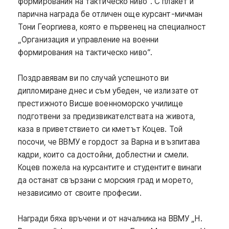
формирования на тактическо ниво“. С плакет и
парична награда бе отличен още курсант-мичман
Тони Георгиева, която е първенец на специалност
„Организация и управление на военни
формирования на тактическо ниво“.
Поздравявам ви по случай успешното ви
дипломиране днес и съм убеден, че излизате от
престижното Висше военноморско училище
подготвени за предизвикателствата на живота,
каза в приветствието си кметът Коцев. Той
посочи, че ВВМУ е гордост за Варна и възпитава
кадри, които са достойни, доблестни и смели.
Коцев пожела на курсантите и студентите винаги
да останат свързани с морския град и морето,
независимо от своите професии.
Награди бяха връчени и от началника на ВВМУ „Н.