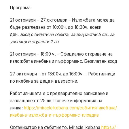
Програма:
21 октомври – 27 октомври – Изложбата може да
бъде разгледана от 10:00ч. до 18:30ч. всеки
ден.
Вход с билети за обекта: за възрастни 5 лв., за
ученици и студенти 2 лв.
21 октомври – 18:00 ч. – Официално откриване на
изложбата икебана и пърформанс. Безплатен вход
27 октомври – от 13:00ч. до 16:00ч. – Работилници
по икебана за деца и възрастни.
Работилницата е с предварително записване и
заплащане от 25 лв. Повече информация на
линка:
https://miracleikebana.
com/събития-икебана/
икебана-
изложба-и-пърформанс-пловдив
Организатор на събитието: Miracle Ikebana
https://