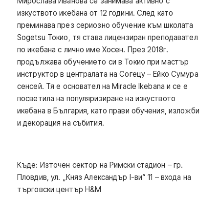
Мирослава Иванова се занимава активно с
изкуството икебана от 12 години. След като
преминава през сериозно обучение към школата
Sogetsu Токио, тя става лицензиран преподавател
по икебана с лично име Хосен. През 2018г.
продължава обучението си в Токио при мастър
инструктор в централата на Согецу – Ейко Сумура
сенсей. Тя е основател на Miracle Ikebana и се е
посветила на популяризиране на изкуството
икебана в България, като прави обучения, изложби
и декорация на събития.
Къде: Източен сектор на Римски стадион – гр.
Пловдив, ул. „Княз Александър I-ви“ 11 – входа на
търговски център H&М