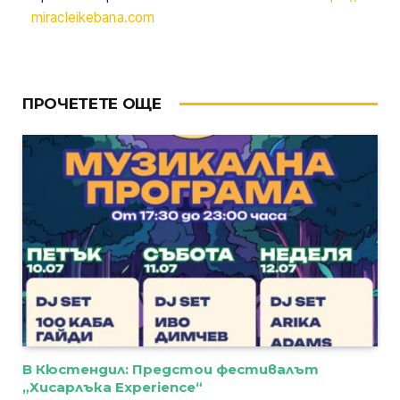
miracleikebana.com
ПРОЧЕТЕТЕ ОЩЕ
В Кюстендил: Предстои фестивалът
„Хисарлъка Experience“