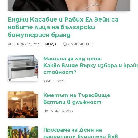
Енджи Касабие и Рабих Ел Зейн са
новите лица на български
бижутериен бранд
ДЕКЕМВРИ 25, 2023
МОДА
2 МИН ЧЕТЕНЕ
Машина за лед цена:
Kакво влияе върху избора и кра
стойност?
ЮЛИ 31, 2026
Кметът на Търговище
встъпи в длъжност
НОЕМВРИ 8, 2023
Програма за Деня на
народните будители във