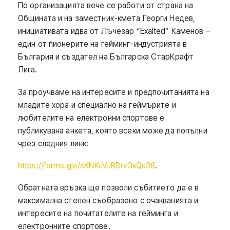
По организацията вече се работи от страна на
Общината и на заместник-кмета Георги Недев,
инициативата идва от Лъчезар “Exalted” Каменов –
един от пионерите на гейминг-индустрията в
България и създател на Българска СтарКрафт
Лига.
За проучваме на интересите и предпочитанията на
младите хора и специално на геймърите и
любителите на електронни спортове е
публикувана анкета, която всеки може да попълни
чрез следния линк:
https://forms.gle/sKNKcVJRDrv3xQu38
.
Обратната връзка ще позволи събитието да е в
максимална степен съобразено с очакванията и
интересите на почитателите на гейминга и
електронните спортове.