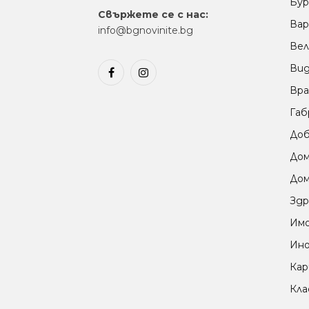
Бур
Свържете се с нас:
Вар
info@bgnovinite.bg
Вел
Ви
Facebook
Instagram
Вра
Габ
Доб
До
Дом
Здр
Им
Ино
Кар
Кла