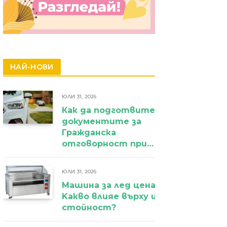
НАЙ-НОВИ
ЮЛИ 31, 2026
Как да подготвите
документите за
Гражданска
отговорност при
фирмен
автомобил?
ЮЛИ 31, 2026
Машина за лед цена:
Kакво влияе върху избора и крайн
стойност?