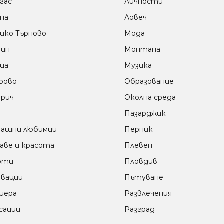
гас
Личности
на
Ловеч
ико Търново
Мода
дин
Монтана
ца
Музика
рово
Образование
рич
Околна среда
м
Пазарджик
ашни любимци
Перник
аве и красота
Плевен
оти
Пловдив
вации
Пътуване
иера
Развлечения
сации
Разград