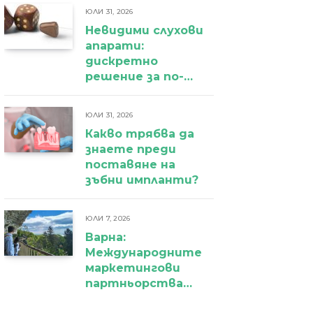
ЮЛИ 31, 2026
Невидими слухови
апарати:
дискретно
решение за по-
уверено
ежедневие
ЮЛИ 31, 2026
Какво трябва да
знаете преди
поставяне на
зъбни импланти?
ЮЛИ 7, 2026
Варна:
Международните
маркетингови
партньорства
вече дават първи