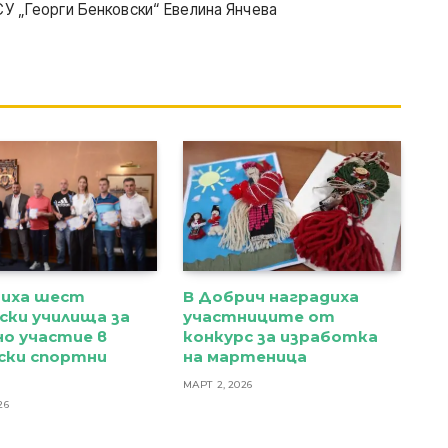
СУ „Георги Бенковски“ Евелина Янчева
диха шест
В Добрич наградиха
ски училища за
участниците от
о участие в
конкурс за изработка
ски спортни
на мартеница
и
МАРТ 2, 2026
26