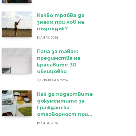
Какво трябва да
знаем при лов на
пъдпъдък?
ЮЛИ 19, 2024
Пана за таван:
предимства на
красивите 3D
облицовки
ДЕКЕМВРИ 9, 2024
Как да подготвите
документите за
Гражданска
отговорност при
фирмен
ЮЛИ 31, 2026
автомобил?