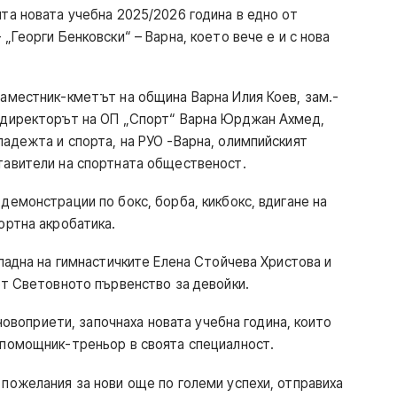
та новата учебна 2025/2026 година в едно от
„Георги Бенковски“ – Варна, което вече е и с нова
аместник-кметът на община Варна Илия Коев, зам.-
 директорът на ОП „Спорт“ Варна Юрджан Ахмед,
адежта и спорта, на РУО -Варна, олимпийският
тавители на спортната общественост.
демонстрации по бокс, борба, кикбокс, вдигане на
ортна акробатика.
 падна на гимнастичките Елена Стойчева Христова и
от Световното първенство за девойки.
 новоприети, започнаха новата учебна година, които
 помощник-треньор в своята специалност.
пожелания за нови още по големи успехи, отправиха