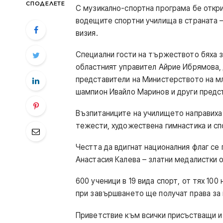
СПОДЕЛЕТЕ
С музикално-спортна програма бе откри
водещите спортни училища в страната – 
визия.
Специални гости на тържеството бяха з
областният управител Айрие Ибрямова,
представители на Министерството на мл
шампион Ивайло Маринов и други предс
Възпитаниците на училището направиха 
тежести, художествена гимнастика и сп
Честта да вдигнат националния флаг се
Анастасия Калева – златни медалистки 
600 ученици в 19 вида спорт, от тях 100
при завършването ще получат права за
Приветствие към всички присъстващи и 