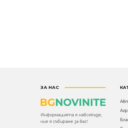
ЗА НАС
КА
Ав
Агр
Информацията е навсякъде,
Бла
ние я събираме за вас!