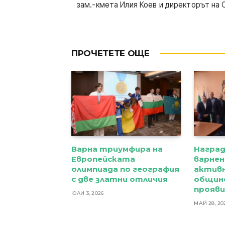
зам.-кмета Илия Коев и директорът на 
ПРОЧЕТЕТЕ ОЩЕ
Варна триумфира на
Награ
Европейската
варнен
олимпиада по география
активн
с две златни отличия
общин
прояв
ЮЛИ 3, 2026
МАЙ 28, 20