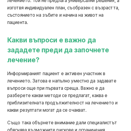
лечението. Той не предлага универсални решения, а
изготвя индивидуален план, съобразен с възрастта,
състоянието на зъбите и начина на живот на
пациента.
Какви въпроси е важно да
зададете преди да започнете
лечение?
Информираният пациент е активен участник в
лечението. Затова е напълно уместно да задавате
въпроси още при първата среща. Важно е да
разберете какви методи се предлагат, каква е
приблизителната продължителност на лечението и
какви резултати могат да се очакват.
Също така обърнете внимание дали специалистът
обяснява възможните рискове и ограничения.