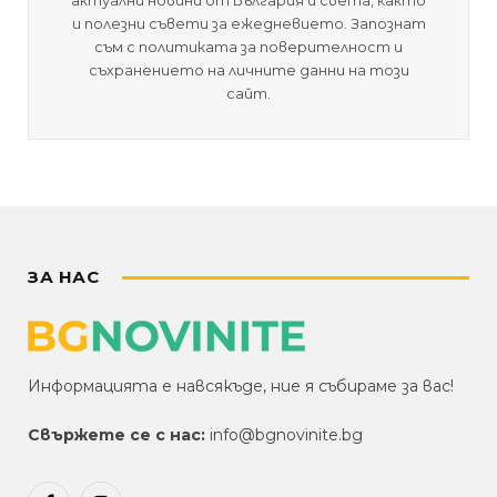
актуални новини от България и света, както
и полезни съвети за ежедневието. Запознат
съм с политиката за поверителност и
съхранението на личните данни на този
сайт.
ЗА НАС
Информацията е навсякъде, ние я събираме за вас!
Свържете се с нас:
info@bgnovinite.bg