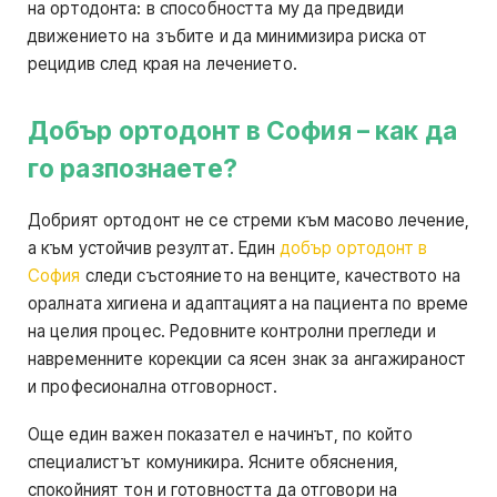
на ортодонта: в способността му да предвиди
движението на зъбите и да минимизира риска от
рецидив след края на лечението.
Добър ортодонт в София – как да
го разпознаете?
Добрият ортодонт не се стреми към масово лечение,
а към устойчив резултат. Един
добър ортодонт в
София
следи състоянието на венците, качеството на
оралната хигиена и адаптацията на пациента по време
на целия процес. Редовните контролни прегледи и
навременните корекции са ясен знак за ангажираност
и професионална отговорност.
Още един важен показател е начинът, по който
специалистът комуникира. Ясните обяснения,
спокойният тон и готовността да отговори на