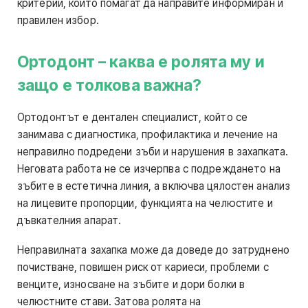
критерии, които помагат да направите информиран и
правилен избор.
Ортодонт – каква е ролята му и
защо е толкова важна?
Ортодонтът е дентален специалист, който се
занимава с диагностика, профилактика и лечение на
неправилно подредени зъби и нарушения в захапката.
Неговата работа не се изчерпва с подреждането на
зъбите в естетична линия, а включва цялостен анализ
на лицевите пропорции, функцията на челюстите и
дъвкателния апарат.
Неправилната захапка може да доведе до затруднено
почистване, повишен риск от кариеси, проблеми с
венците, износване на зъбите и дори болки в
челюстните стави. Затова ролята на