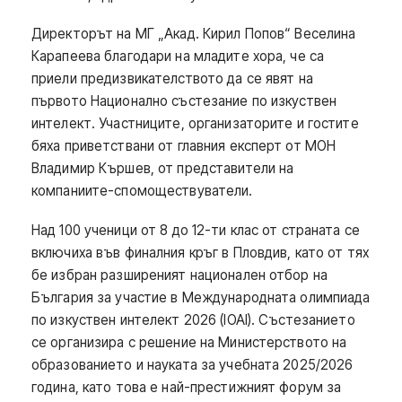
Директорът на МГ „Акад. Кирил Попов“ Веселина
Карапеева благодари на младите хора, че са
приели предизвикателството да се явят на
първото Национално състезание по изкуствен
интелект. Участниците, организаторите и гостите
бяха приветствани от главния експерт от МОН
Владимир Кършев, от представители на
компаниите-спомоществуватели.
Над 100 ученици от 8 до 12-ти клас от страната се
включиха във финалния кръг в Пловдив, като от тях
бе избран разширеният национален отбор на
България за участие в Международната олимпиада
по изкуствен интелект 2026 (IOAI). Състезанието
се организира с решение на Министерството на
образованието и науката за учебната 2025/2026
година, като това е най-престижният форум за