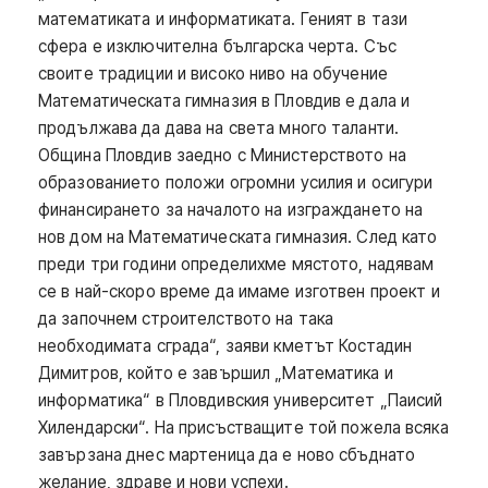
математиката и информатиката. Геният в тази
сфера е изключителна българска черта. Със
своите традиции и високо ниво на обучение
Математическата гимназия в Пловдив е дала и
продължава да дава на света много таланти.
Община Пловдив заедно с Министерството на
образованието положи огромни усилия и осигури
финансирането за началото на изграждането на
нов дом на Математическата гимназия. След като
преди три години определихме мястото, надявам
се в най-скоро време да имаме изготвен проект и
да започнем строителството на така
необходимата сграда“, заяви кметът Костадин
Димитров, който е завършил „Математика и
информатика“ в Пловдивския университет „Паисий
Хилендарски“. На присъстващите той пожела всяка
завързана днес мартеница да е ново сбъднато
желание, здраве и нови успехи.