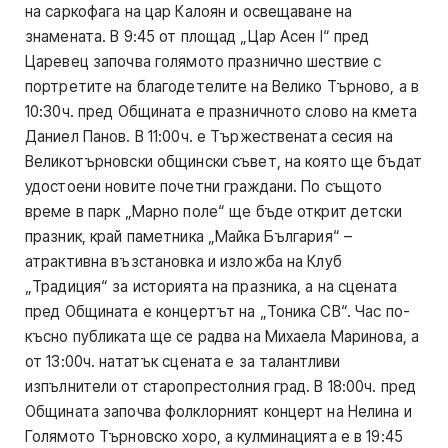
на саркофага на цар Калоян и освещаване на
знамената. В 9:45 от площад „Цар Асен I“ пред
Царевец започва голямото празнично шествие с
портретите на благодетелите на Велико Търново, а в
10:30ч. пред Общината е празничното слово на кмета
Даниел Панов. В 11:00ч. е Тържествената сесия на
Великотърновски общински съвет, на която ще бъдат
удостоени новите почетни граждани. По същото
време в парк „Марно поле“ ще бъде открит детски
празник, край паметника „Майка България“ –
атрактивна възстановка и изложба на Клуб
„Традиция“ за историята на празника, а на сцената
пред Общината е концертът на „Тоника СВ“. Час по-
късно публиката ще се радва на Михаела Маринова, а
от 13:00ч. нататък сцената е за талантливи
изпълнители от старопрестолния град. В 18:00ч. пред
Общината започва фолклорният концерт на Нелина и
Голямото Търновско хоро, а кулминацията е в 19:45