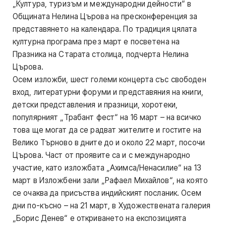
„Култура, туризъм и международни дейности“ в
Общината Нелина Църова на пресконференция за
представянето на календара. По традиция цялата
културна програма през март е посветена на
Празника на Старата столица, подчерта Нелина
Църова.
Осем изложби, шест големи концерта със свободен
вход, литературни форуми и представяния на книги,
детски представления и празници, хоротеки,
популярният „Трабант фест“ на 16 март – на всичко
това ще могат да се радват жителите и гостите на
Велико Търново в дните до и около 22 март, посочи
Църова. Част от проявите са и с международно
участие, като изложбата „Ахимса/Ненасилие“ на 13
март в Изложбени зали „Рафаел Михайлов“, на която
се очаква да присъства индийският посланик. Осем
дни по-късно – на 21 март, в Художествената галерия
„Борис Денев“ е откриването на експозицията