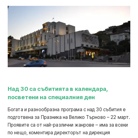
Над 30 са събитията в календара,
посветени на специалния ден
Богата и разнообразна програма с над 30 събития е
подготвена за Празника на Велико Търново – 22 март.
Проявите са от най-различни жанрове – има за всеки
по нещо, коментира директорът на дирекция