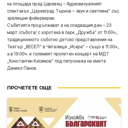
на площада пред Царевец – Аудиовизуалният
спектакъл „Царевград Търнов – звук и светлина“ със
зрелищни фойерверки.
Събитията продължават и на следващия ден – 23
март /събота/ с хоротека в парк „Дружба“ от 11:00ч.,
традиционното съботно детско представления на
Театър „ВЕСЕЛ“ в Читалище „Искра“ – също в 11:00ч.,
а в 19:00ч. е големият пролетен концерт на МДТ
„Константин Кисимов“ под патронажа на кмета
Даниел Панов.
ПРОЧЕТЕТЕ ОЩЕ