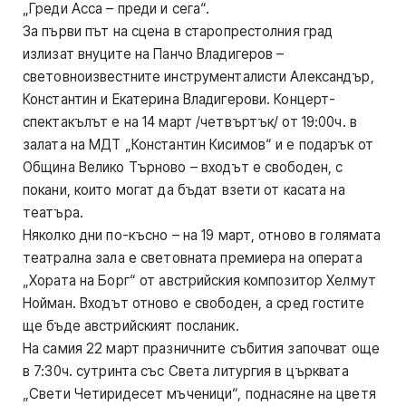
„Греди Асса – преди и сега“.
За първи път на сцена в старопрестолния град
излизат внуците на Панчо Владигеров –
световноизвестните инструменталисти Александър,
Константин и Екатерина Владигерови. Концерт-
спектакълът е на 14 март /четвъртък/ от 19:00ч. в
залата на МДТ „Константин Кисимов“ и е подарък от
Община Велико Търново – входът е свободен, с
покани, които могат да бъдат взети от касата на
театъра.
Няколко дни по-късно – на 19 март, отново в голямата
театрална зала е световната премиера на операта
„Хората на Борг“ от австрийския композитор Хелмут
Нойман. Входът отново е свободен, а сред гостите
ще бъде австрийският посланик.
На самия 22 март празничните събития започват още
в 7:30ч. сутринта със Света литургия в църквата
„Свети Четиридесет мъченици“, поднасяне на цветя