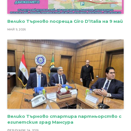
Велико Търново посреща Giro D’Italia на 9 май
МАЙ 9, 2026
Велико Търново стартира партньорство с
египетския град Мансура
ФЕВРУАРИ 24, 2026