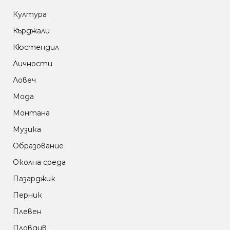
Култура
Кърджали
Кюстендил
Личности
Ловеч
Мода
Монтана
Музика
Образование
Околна среда
Пазарджик
Перник
Плевен
Пловдив