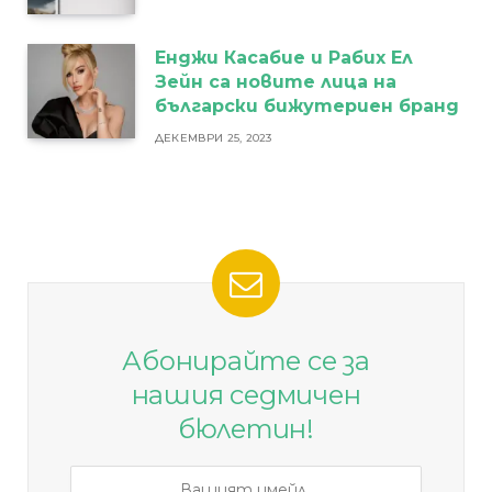
Енджи Касабие и Рабих Ел
Зейн са новите лица на
български бижутериен бранд
ДЕКЕМВРИ 25, 2023
Абонирайте се за
нашия седмичен
бюлетин!