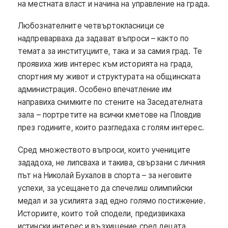
на местната власт и начина на управление на града.
Любознателните четвъртокласници се
надпреварваха да задават въпроси – както по
темата за институциите, така и за самия град. Те
проявиха жив интерес към историята на града,
спортния му живот и структурата на общинската
администрация. Особено впечатление им
направиха снимките по стените на Заседателната
зала – портретите на всички кметове на Пловдив
през годините, които разгледаха с голям интерес.
Сред множеството въпроси, които учениците
зададоха, не липсваха и такива, свързани с личния
път на Николай Бухалов в спорта – за неговите
успехи, за усещането да спечелиш олимпийски
медал и за усилията зад едно голямо постижение.
Историите, които той сподели, предизвикаха
истински интерес и възхищение сред децата.