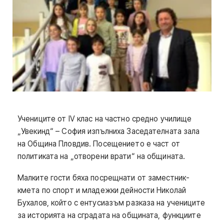
Учениците от IV клас на частно средно училище
„Увекинд“ – София изпълниха Заседателната зала
на Община Пловдив. Посещението е част от
политиката на „отворени врати“ на общината.
Малките гости бяха посрещнати от заместник-
кмета по спорт и младежки дейности Николай
Бухалов, който с ентусиазъм разказа на учениците
за историята на сградата на общината, функциите