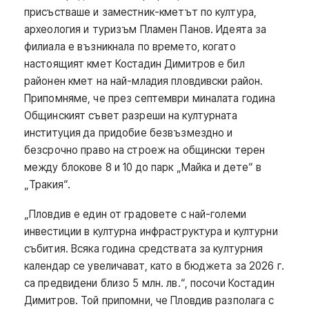
присъстваше и заместник-кметът по култура,
археология и туризъм Пламен Панов. Идеята за
филиала е възникнала по времето, когато
настоящият кмет Костадин Димитров е бил
районен кмет на най-младия пловдивски район.
Припомняме, че през септември миналата година
Общинският съвет разреши на културната
институция да придобие безвъзмездно и
безсрочно право на строеж на общински терен
между блокове 8 и 10 до парк „Майка и дете“ в
„Тракия“.
„Пловдив е един от градовете с най-големи
инвестиции в културна инфраструктура и културни
събития. Всяка година средствата за културния
календар се увеличават, като в бюджета за 2026 г.
са предвидени близо 5 млн. лв.“, посочи Костадин
Димитров. Той припомни, че Пловдив разполага с