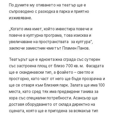
По думите му отиването на театър ще е
съпроводено с разходка в парка и приятно
изживяване.
„Когато има кмет, който инвестира повече и
повече в културна програма, това изисква и
увеличаване на пространствата за култура“,
заключи заместник-кметът Пламен Панов.
Театърът ще е едноетажна сграда със сутерен
със застроена площ от близо 700 кв. м. Фасадата
ще е скандинавски тип, а фоайето – светло и
просторно, като част от него ще бъде прозрачна и
ще се отваря към близкия парк. Залата ще има 100
места, като сред тях има предвидени такива за
хора със специални потребности. Асансьор ще
доставя оборудването от склада директно на
сцената, която ще е пригодена за всякакъв тип