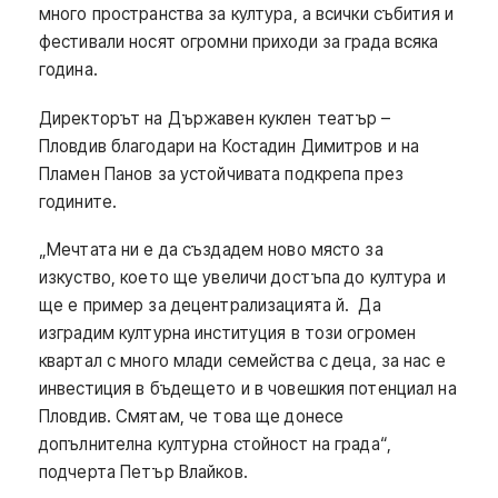
много пространства за култура, а всички събития и
фестивали носят огромни приходи за града всяка
година.
Директорът на Държавен куклен театър –
Пловдив благодари на Костадин Димитров и на
Пламен Панов за устойчивата подкрепа през
годините.
„Мечтата ни е да създадем ново място за
изкуство, което ще увеличи достъпа до култура и
ще е пример за децентрализацията й. Да
изградим културна институция в този огромен
квартал с много млади семейства с деца, за нас е
инвестиция в бъдещето и в човешкия потенциал на
Пловдив. Смятам, че това ще донесе
допълнителна културна стойност на града“,
подчерта Петър Влайков.