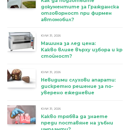
Как да подготвите
документите за Гражданска
отговорност при фирмен
автомобил?
ЮЛИ 31, 2026
Машина за лед цена:
Kакво влияе върху избора и кра
стойност?
ЮЛИ 31, 2026
Невидими слухови апарати:
дискретно решение за по-
уверено ежедневие
ЮЛИ 31, 2026
Какво трябва да знаете
преди поставяне на зъбни
импланти?